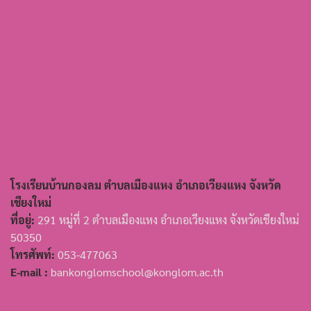
โรงเรียนบ้านกองลม ตำบลเมืองแหง อำเภอเวียงแหง จังหวัด
เชียงใหม่
ที่อยู่:
291 หมู่ที่ 2 ตำบลเมืองแหง อำเภอเวียงแหง จังหวัดเชียงใหม่
50350
โทรศัพท์:
053-477063
E-mail :
bankonglomschool@konglom.ac.th