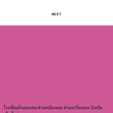
เรื่อง
NEXT
โรงเรียนบ้านกองลม ตำบลเมืองแหง อำเภอเวียงแหง จังหวัด