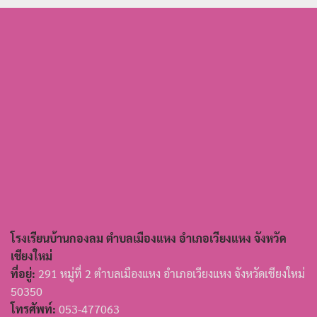
โรงเรียนบ้านกองลม ตำบลเมืองแหง อำเภอเวียงแหง จังหวัด
เชียงใหม่
ที่อยู่:
291 หมู่ที่ 2 ตำบลเมืองแหง อำเภอเวียงแหง จังหวัดเชียงใหม่
50350
โทรศัพท์:
053-477063