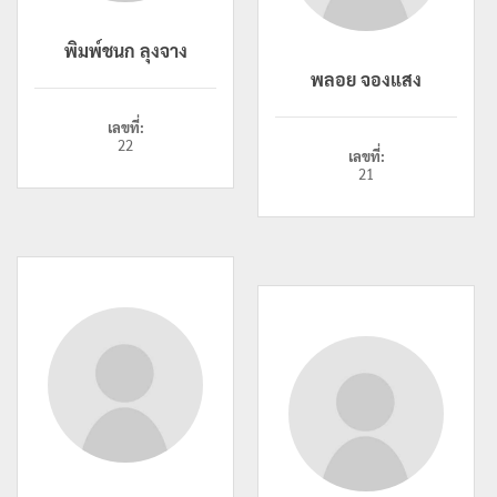
พิมพ์ชนก ลุงจาง
พลอย จองแสง
เลขที่:
22
เลขที่:
21