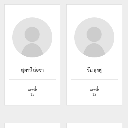
สุทาวี ถ่อจา
วัน ลุงสุ
เลขที่:
เลขที่:
13
12