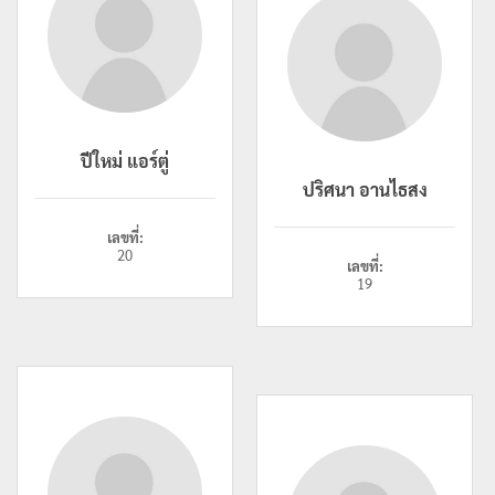
ปีใหม่ แอร์ตู่
ปริศนา อานไธสง
เลขที่:
20
เลขที่:
19